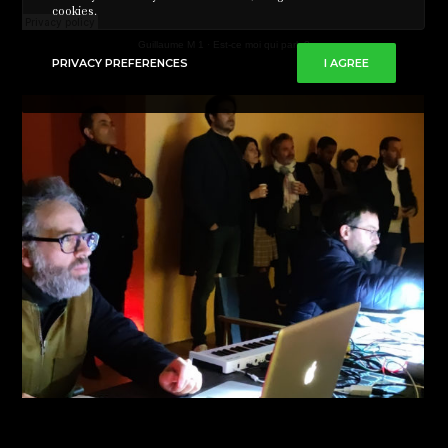
cookies.
Guillaume M 1
·
Est-ce moi qui parle?
PRIVACY PREFERENCES
I AGREE